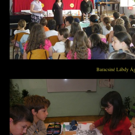
Baracsiné Lábdy Ágn