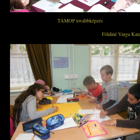
TÁMOP továbbképzés
Földiné Varga Katal